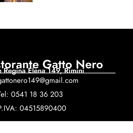
storante Gatto Nero
e Regina Elena 149, Rimini
gattonero149@gmail.com
Tel: 0541 18 36 203
P.IVA: 04515890400