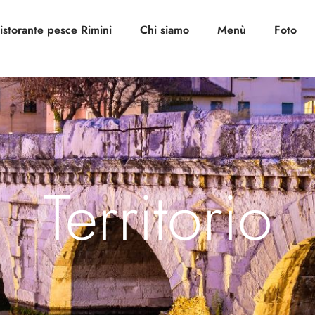
istorante pesce Rimini
Chi siamo
Menù
Foto
Territorio