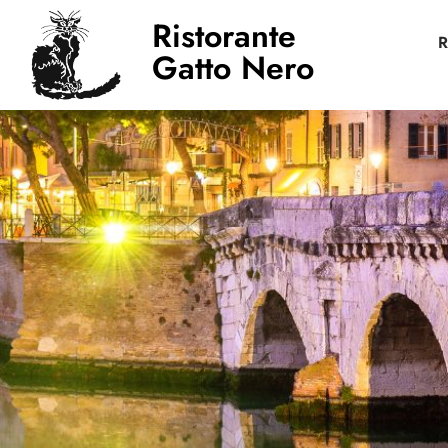
Ristorante
R
Gatto Nero