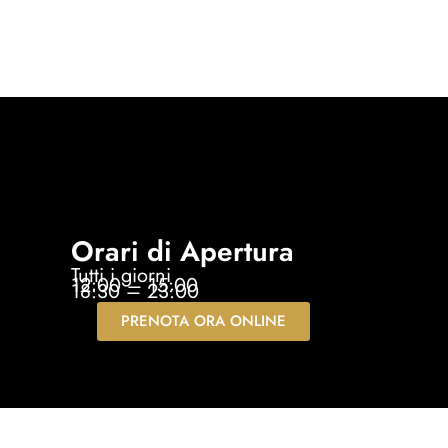
Orari di Apertura
Tutti i giorni
12:00 – 15:00
18:30 – 23:00
PRENOTA ORA ONLINE